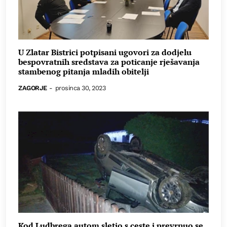
U Zlatar Bistrici potpisani ugovori za dodjelu
bespovratnih sredstava za poticanje rješavanja
stambenog pitanja mladih obitelji
ZAGORJE
-
prosinca 30, 2023
Kod Ludbrega autom sletio s ceste i prevrnuo se