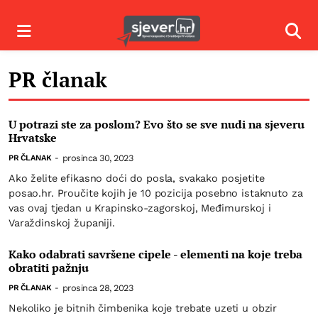
Izbornik
Izbor
PR članak
U potrazi ste za poslom? Evo što se sve nudi na sjeveru
Hrvatske
prosinca 30, 2023
PR ČLANAK
-
Ako želite efikasno doći do posla, svakako posjetite
posao.hr. Proučite kojih je 10 pozicija posebno istaknuto za
vas ovaj tjedan u Krapinsko-zagorskoj, Međimurskoj i
Varaždinskoj županiji.
Kako odabrati savršene cipele - elementi na koje treba
obratiti pažnju
prosinca 28, 2023
PR ČLANAK
-
Nekoliko je bitnih čimbenika koje trebate uzeti u obzir