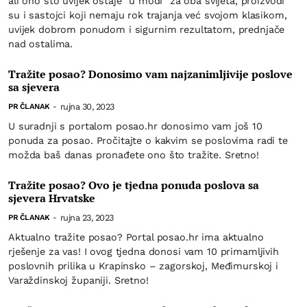
ali ono što uvijek ostaje "u modi'' za oba svijeta, proizvodi
su i sastojci koji nemaju rok trajanja već svojom klasikom,
uvijek dobrom ponudom i sigurnim rezultatom, prednjače
nad ostalima.
Tražite posao? Donosimo vam najzanimljivije poslove
sa sjevera
rujna 30, 2023
PR ČLANAK
-
U suradnji s portalom posao.hr donosimo vam još 10
ponuda za posao. Pročitajte o kakvim se poslovima radi te
možda baš danas pronađete ono što tražite. Sretno!
Tražite posao? Ovo je tjedna ponuda poslova sa
sjevera Hrvatske
rujna 23, 2023
PR ČLANAK
-
Aktualno tražite posao? Portal posao.hr ima aktualno
rješenje za vas! I ovog tjedna donosi vam 10 primamljivih
poslovnih prilika u Krapinsko – zagorskoj, Međimurskoj i
Varaždinskoj županiji. Sretno!