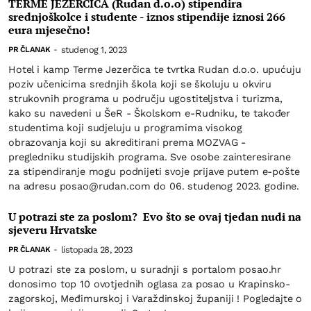
TERME JEZERČICA (Rudan d.o.o) stipendira
srednjoškolce i studente - iznos stipendije iznosi 266
eura mjesečno!
studenog 1, 2023
PR ČLANAK
-
Hotel i kamp Terme Jezerčica te tvrtka Rudan d.o.o. upućuju
poziv učenicima srednjih škola koji se školuju u okviru
strukovnih programa u području ugostiteljstva i turizma,
kako su navedeni u ŠeR - Školskom e-Rudniku, te također
studentima koji sudjeluju u programima visokog
obrazovanja koji su akreditirani prema MOZVAG -
pregledniku studijskih programa. Sve osobe zainteresirane
za stipendiranje mogu podnijeti svoje prijave putem e-pošte
na adresu posao@rudan.com do 06. studenog 2023. godine.
U potrazi ste za poslom? Evo što se ovaj tjedan nudi na
sjeveru Hrvatske
listopada 28, 2023
PR ČLANAK
-
U potrazi ste za poslom, u suradnji s portalom posao.hr
donosimo top 10 ovotjednih oglasa za posao u Krapinsko-
zagorskoj, Međimurskoj i Varaždinskoj županiji ! Pogledajte o