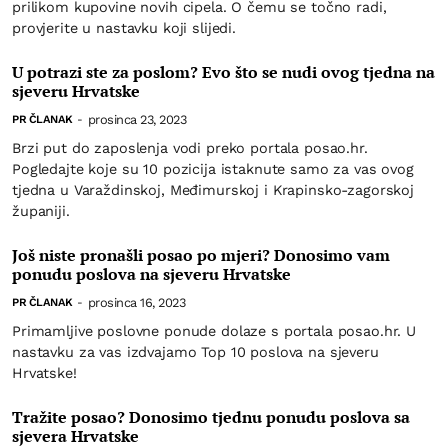
prilikom kupovine novih cipela. O čemu se točno radi,
provjerite u nastavku koji slijedi.
U potrazi ste za poslom? Evo što se nudi ovog tjedna na
sjeveru Hrvatske
prosinca 23, 2023
PR ČLANAK
-
Brzi put do zaposlenja vodi preko portala posao.hr.
Pogledajte koje su 10 pozicija istaknute samo za vas ovog
tjedna u Varaždinskoj, Međimurskoj i Krapinsko-zagorskoj
županiji.
Još niste pronašli posao po mjeri? Donosimo vam
ponudu poslova na sjeveru Hrvatske
prosinca 16, 2023
PR ČLANAK
-
Primamljive poslovne ponude dolaze s portala posao.hr. U
nastavku za vas izdvajamo Top 10 poslova na sjeveru
Hrvatske!
Tražite posao? Donosimo tjednu ponudu poslova sa
sjevera Hrvatske