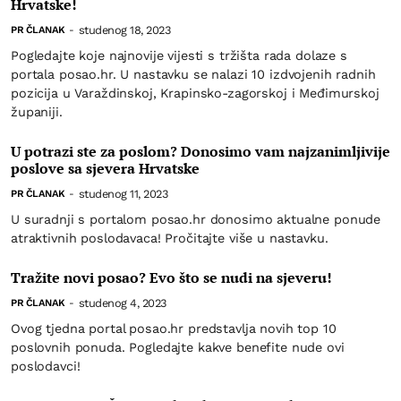
Hrvatske!
studenog 18, 2023
PR ČLANAK
-
Pogledajte koje najnovije vijesti s tržišta rada dolaze s
portala posao.hr. U nastavku se nalazi 10 izdvojenih radnih
pozicija u Varaždinskoj, Krapinsko-zagorskoj i Međimurskoj
županiji.
U potrazi ste za poslom? Donosimo vam najzanimljivije
poslove sa sjevera Hrvatske
studenog 11, 2023
PR ČLANAK
-
U suradnji s portalom posao.hr donosimo aktualne ponude
atraktivnih poslodavaca! Pročitajte više u nastavku.
Tražite novi posao? Evo što se nudi na sjeveru!
studenog 4, 2023
PR ČLANAK
-
Ovog tjedna portal posao.hr predstavlja novih top 10
poslovnih ponuda. Pogledajte kakve benefite nude ovi
poslodavci!