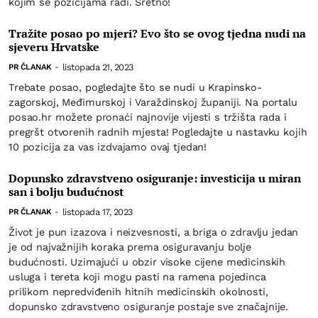
kojim se pozicijama radi. Sretno!
Tražite posao po mjeri? Evo što se ovog tjedna nudi na
sjeveru Hrvatske
listopada 21, 2023
PR ČLANAK
-
Trebate posao, pogledajte što se nudi u Krapinsko-
zagorskoj, Međimurskoj i Varaždinskoj županiji. Na portalu
posao.hr možete pronaći najnovije vijesti s tržišta rada i
pregršt otvorenih radnih mjesta! Pogledajte u nastavku kojih
10 pozicija za vas izdvajamo ovaj tjedan!
Dopunsko zdravstveno osiguranje: investicija u miran
san i bolju budućnost
listopada 17, 2023
PR ČLANAK
-
Život je pun izazova i neizvesnosti, a briga o zdravlju jedan
je od najvažnijih koraka prema osiguravanju bolje
budućnosti. Uzimajući u obzir visoke cijene medicinskih
usluga i tereta koji mogu pasti na ramena pojedinca
prilikom nepredviđenih hitnih medicinskih okolnosti,
dopunsko zdravstveno osiguranje postaje sve značajnije.