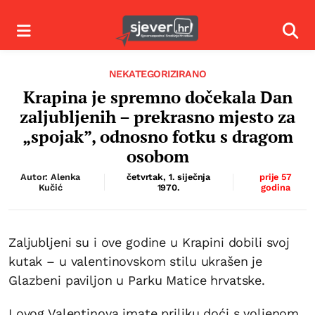
Izbornik
Izbor
NEKATEGORIZIRANO
Krapina je spremno dočekala Dan
zaljubljenih – prekrasno mjesto za
„spojak”, odnosno fotku s dragom
osobom
Autor: Alenka
četvrtak, 1. siječnja
prije 57
Kučić
1970.
godina
Zaljubljeni su i ove godine u Krapini dobili svoj
kutak – u valentinovskom stilu ukrašen je
Glazbeni paviljon u Parku Matice hrvatske.
I ovog Valentinova imate priliku doći s voljenom