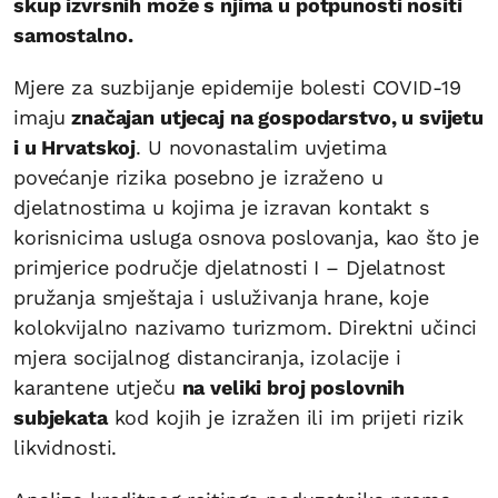
skup izvrsnih može s njima u potpunosti nositi
samostalno.
Mjere za suzbijanje epidemije bolesti COVID-19
imaju
značajan utjecaj na gospodarstvo, u svijetu
i u Hrvatskoj
. U novonastalim uvjetima
povećanje rizika posebno je izraženo u
djelatnostima u kojima je izravan kontakt s
korisnicima usluga osnova poslovanja, kao što je
primjerice područje djelatnosti I – Djelatnost
pružanja smještaja i usluživanja hrane, koje
kolokvijalno nazivamo turizmom. Direktni učinci
mjera socijalnog distanciranja, izolacije i
karantene utječu
na veliki broj poslovnih
subjekata
kod kojih je izražen ili im prijeti rizik
likvidnosti.