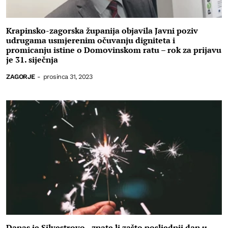
Krapinsko-zagorska županija objavila Javni poziv
udrugama usmjerenim očuvanju digniteta i
promicanju istine o Domovinskom ratu – rok za prijavu
je 31. siječnja
ZAGORJE
-
prosinca 31, 2023
Danas je Silvestrovo - znate li zašto posljednji dan u