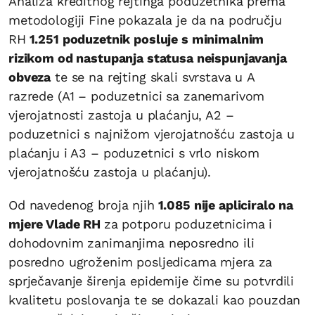
Analiza kreditnog rejtinga poduzetnika prema
metodologiji Fine pokazala je da na području
RH
1.251 poduzetnik posluje s minimalnim
rizikom od nastupanja statusa neispunjavanja
obveza
te se na rejting skali svrstava u A
razrede (A1 – poduzetnici sa zanemarivom
vjerojatnosti zastoja u plaćanju, A2 –
poduzetnici s najnižom vjerojatnošću zastoja u
plaćanju i A3 – poduzetnici s vrlo niskom
vjerojatnošću zastoja u plaćanju).
Od navedenog broja njih
1.085 nije apliciralo na
mjere Vlade RH
za potporu poduzetnicima i
dohodovnim zanimanjima neposredno ili
posredno ugroženim posljedicama mjera za
sprječavanje širenja epidemije čime su potvrdili
kvalitetu poslovanja te se dokazali kao pouzdan