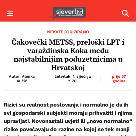
Izbornik
Izbor
NEKATEGORIZIRANO
Čakovečki METSS, preloški LPT i
varaždinska Koka među
najstabilnijim poduzetnicima u
Hrvatskoj
Autor: Alenka
četvrtak, 1. siječnja
prije 57
Kučić
1970.
godina
Rizici su realnost poslovanja i normalno je da ih
svi gospodarski subjekti moraju prihvatiti i njima
upravljati. Novonastali uvjeti ili „novo normalno“
rizike povećavaju do razine na kojoj se tek manji