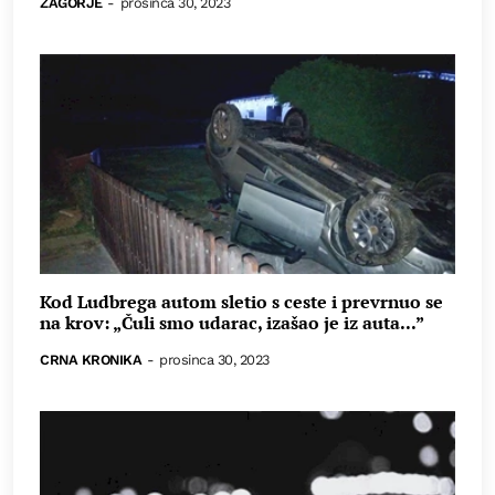
ZAGORJE
-
prosinca 30, 2023
Kod Ludbrega autom sletio s ceste i prevrnuo se
na krov: „Čuli smo udarac, izašao je iz auta...”
CRNA KRONIKA
-
prosinca 30, 2023