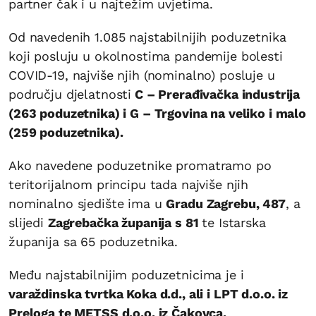
partner čak i u najtežim uvjetima.
Od navedenih 1.085 najstabilnijih poduzetnika
koji posluju u okolnostima pandemije bolesti
COVID-19, najviše njih (nominalno) posluje u
području djelatnosti
C – Prerađivačka industrija
(263 poduzetnika) i G – Trgovina na veliko i malo
(259 poduzetnika).
Ako navedene poduzetnike promatramo po
teritorijalnom principu tada najviše njih
nominalno sjedište ima u
Gradu Zagrebu, 487
, a
slijedi
Zagrebačka županija s 81
te Istarska
županija sa 65 poduzetnika.
Među najstabilnijim poduzetnicima je i
varaždinska tvrtka Koka d.d., ali i LPT d.o.o. iz
Preloga te METSS d.o.o. iz Čakovca.