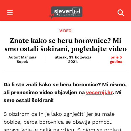
Izbornik
Izbor
VIDEO
Znate kako se beru borovnice? Mi
smo ostali šokirani, pogledajte video
Autor: Marijana
utorak, 31. kolovoza
prije 5
Sopek
2021.
godina
Da li ste znali kako se beru borovnice? Mi nismo,
ali prenosimo video objavljen na
vecernji.hr
. Mi
smo ostali šokirani!
S obzirom da ih je lako zgnječiti jer su male
bobice, berba borovnica se obavlja pomoću
sprave koja je nalik na vilicu. S njom se prolazi