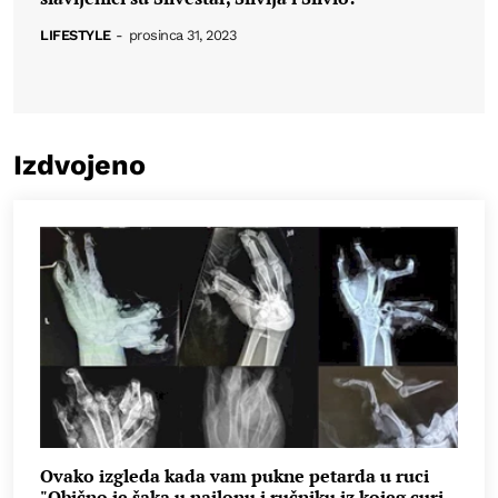
LIFESTYLE
-
prosinca 31, 2023
Izdvojeno
Ovako izgleda kada vam pukne petarda u ruci
"Obično je šaka u najlonu i ručniku iz kojeg curi