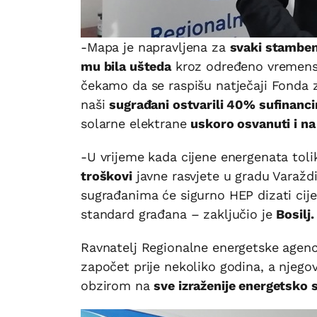
-Mapa je napravljena za
svaki stambeni
mu bila ušteda
kroz određeno vremensko
čekamo da se raspišu natječaji Fonda z
naši
sugrađani ostvarili 40% sufinanci
solarne elektrane
uskoro osvanuti i n
-U vrijeme kada cijene energenata toli
troškovi
javne rasvjete u gradu Varaždi
sugrađanima će sigurno HEP dizati cije
standard građana – zaključio je
Bosilj.
Ravnatelj Regionalne energetske agenc
započet prije nekoliko godina, a njego
obzirom na
sve izraženije energetsko