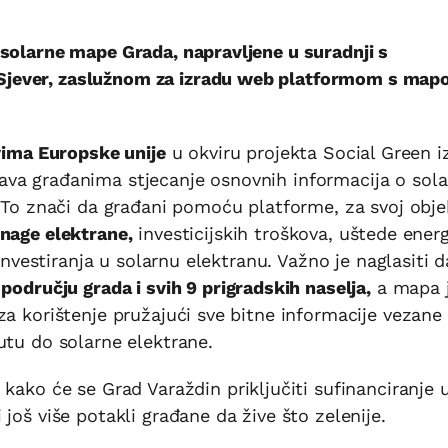
 solarne mape Grada, napravljene u suradnji s
Sjever, zaslužnom za izradu web platformom s ma
vima Europske unije
u okviru projekta Social Green i
ava građanima stjecanje osnovnih informacija o sol
. To znači da građani pomoću platforme, za svoj obje
nage elektrane,
investicijskih troškova, uštede energi
 investiranja u solarnu elektranu. Važno je naglasiti 
odručju grada i svih 9 prigradskih naselja,
a mapa 
za korištenje pružajući sve bitne informacije vezane
utu do solarne elektrane.
 kako će se Grad Varaždin priključiti sufinanciranje 
još više potakli građane da žive što zelenije.