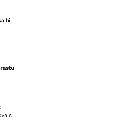
ka bi
e
a
rastu
t
ova s