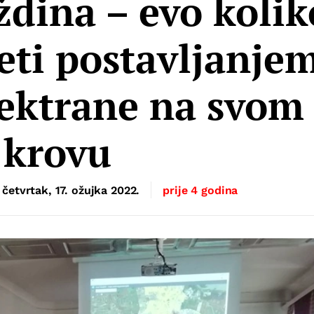
dina – evo kolik
jeti postavljanje
lektrane na svom
krovu
četvrtak, 17. ožujka 2022.
prije 4 godina