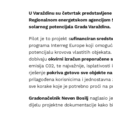
U Varaždinu su četvrtak predstavljene
Regionalnom energetskom agencijom 
solarnog potencijala Grada Varaždina.
Pilot je to projekt s
ufinanciran sredst
programa Interreg Europe koji omoguć
potencijalu krovova vlastitih objekata
dobivaju
okvirni izračun preporučene s
emisija C02, te najvažnije, isplativosti
rješenje
pokriva gotovo sve objekte na p
prilagođena korisnicima i jednostavna 
sve korake koje je potrebno proći na p
Gradonačelnik Neven Bosilj
naglasio je
dijelu projektne dokumentacije kako bi 