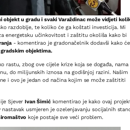
 objekt u gradu i svaki Varaždinac može vidjeti koli
 razdoblje, te koliko će ga koštati investicija. Mi
a energetsku učinkovitost i zaštitu okoliša kako bi
ranja
- komentirao je gradonačelnik dodavši kako ć
a gradskim objektima.
ko rastu, zbog ove cijele krize koja se događa, nam
nu, do milijunskih iznosa na godišnjoj razini. Našim
ne i ovo je jedan od načina kojim se može zaštititi
ije Sjever
Ivan Šimić
komentirao je kako ovaj projek
v nastavak usmjeren je ozelenjavanju socijalnih stan
 siromaštvo
koje postaje sve veći problem.