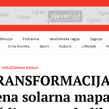
đimurje
Podravina
Varaždinska regija
Zagorje
Crna kronika
Sport
Kultura
Lifestyle
F
VARAŽDINSKA REGIJA
RANSFORMACIJ
ena solarna map