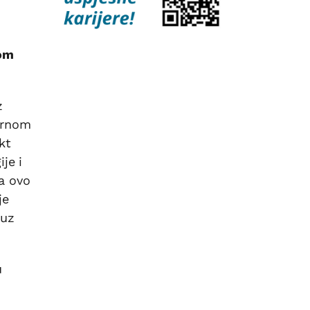
pom
z
arnom
kt
je i
da ovo
je
 uz
u