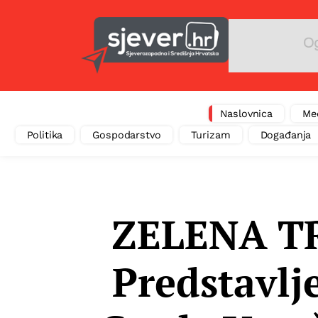
Naslovnica
Me
Politika
Gospodarstvo
Turizam
Događanja
ZELENA T
Predstavlj