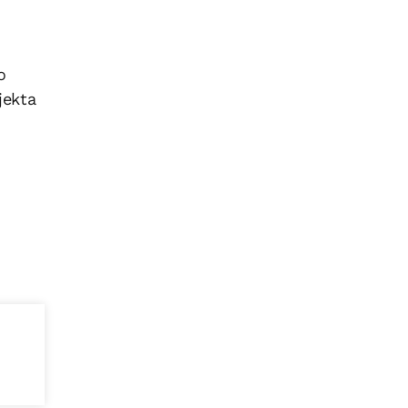
o
jekta