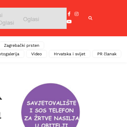
Zagrebački prsten
otogalerija
Video
Hrvatska i svijet
PR članak
A
a