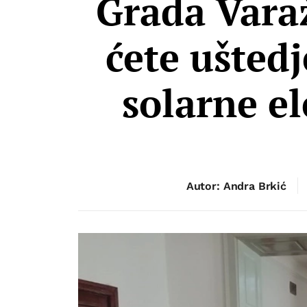
Grada Varaž
ćete ušted
solarne e
Autor: Andra Brkić