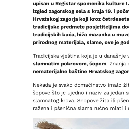
upisan u Registar spomenika kulture I.
izgled zagorskog sela s kraja 19. i poče
Hrvatskog zagorja koji kroz četrdeseta
tradicijske predmete posjetiteljima do
tradicijskih kuća, hiža mazanka u muz
prirodnog materijala, slame, ove je go
Tradicijska vještina koja je u današnje
slamnatim pokrovom, šopom
. Znanja 
nematerijalne baštine Hrvatskog zagor
Nekada je svako domaćinstvo imalo žito
šopove što je ujedno i naziv za jedan
slamnatog krova. Snopove žita ili pše
ražena i pšenična slama ručno mlati i 