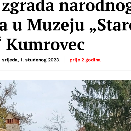
 zgrada narodno
va u Muzeju „Star
“ Kumrovec
srijeda, 1. studenog 2023.
prije 2 godina