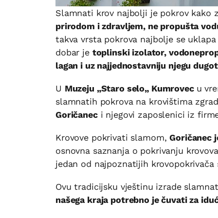
Slamnati krov najbolji je pokrov kako 
prirodom i zdravljem, ne propušta vodu
takva vrsta pokrova najbolje se uklapa
dobar je
toplinski izolator, vodonepro
lagan i uz najjednostavniju njegu dugot
U
Muzeju „Staro selo„ Kumrovec
u vre
slamnatih pokrova na krovištima zgrada 
Goričanec
i njegovi zaposlenici iz firm
Krovove pokrivati slamom,
Goričanec 
osnovna saznanja o pokrivanju krovov
jedan od najpoznatijih krovopokrivača
Ovu tradicijsku vještinu izrade slamn
našega kraja potrebno je čuvati za idu