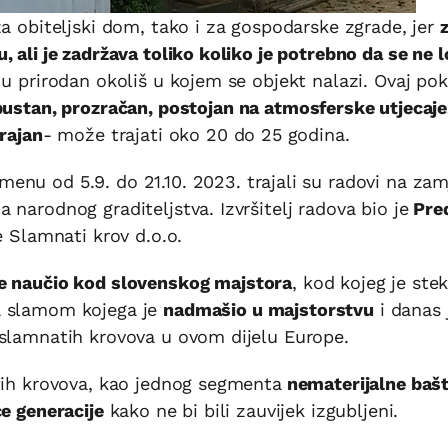
za obiteljski dom, tako i za gospodarske zgrade, jer
, ali je zadržava toliko koliko je potrebno da se ne 
 u prirodan okoliš u kojem se objekt nalazi. Ovaj po
pustan, prozračan, postojan na atmosferske utjecaje
rajan
- može trajati oko 20 do 25 godina.
menu od 5.9. do 21.10. 2023. trajali su radovi na zam
narodnog graditeljstva. Izvršitelj radova bio je
Pre
e Slamnati krov d.o.o.
je naučio kod slovenskog majstora
, kod kojeg je ste
a slamom kojega je
nadmašio u majstorstvu
i danas 
 slamnatih krovova u ovom dijelu Europe.
atih krovova, kao jednog segmenta
nematerijalne bašt
će generacije
kako ne bi bili zauvijek izgubljeni.