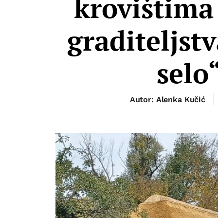
krovištima
graditeljst
selo
Autor: Alenka Kučić