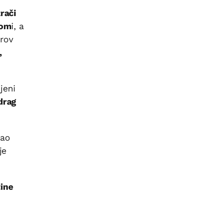
zrači
lom
i, a
krov
,
jeni
drag
kao
je
ine