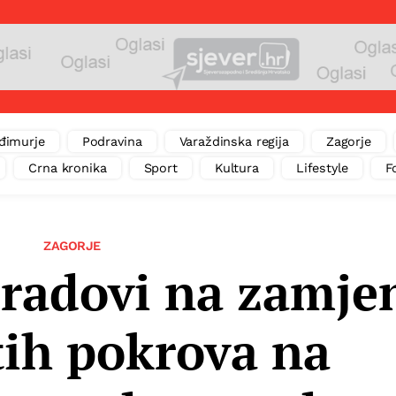
đimurje
Podravina
Varaždinska regija
Zagorje
Crna kronika
Sport
Kultura
Lifestyle
F
ZAGORJE
 radovi na zamje
ih pokrova na