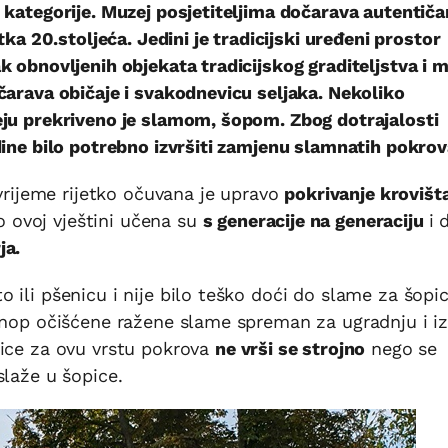
 kategorije. Muzej posjetiteljima dočarava autentiča
tka 20.stoljeća. Jedini je tradicijski uređeni prostor
k obnovljenih objekata tradicijskog graditeljstva i 
čarava običaje i svakodnevicu seljaka. Nekoliko
eju prekriveno je slamom, šopom. Zbog dotrajalosti
dine bilo potrebno izvršiti zamjenu slamnatih pokrov
 vrijeme rijetko očuvana je upravo
pokrivanje krovišt
o ovoj vještini učena su
s generacije na generaciju
i 
ja.
 ili pšenicu i nije bilo teško doći do slame za šopic
 snop očišćene ražene slame spreman za ugradnju i i
nice za ovu vrstu pokrova
ne vrši se strojno
nego se
slaže u šopice.