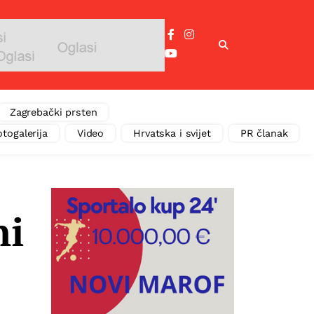
Zagrebački prsten
otogalerija
Video
Hrvatska i svijet
PR članak
ni