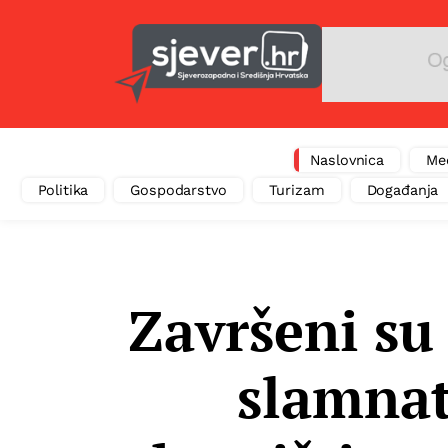
Naslovnica
Me
Politika
Gospodarstvo
Turizam
Događanja
Završeni su
slamnat