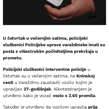
U četvrtak u večernjim satima, policijski
službenici Policijske uprave varaždinske imali su
posla s višestrukim počiniteljima prekršaja u
prometu.
Policijski službenici interventne policije
u
četvrtak su u večernjim satima, na
Kninskoj
cesti
u Varaždinu zaustavili vozilo kojim je
upravljao
27-godišnjak
. Alkotestiranjem je
utvrđeno kako je vozač
vozio s 2.65 promila
.
Također je utvrđeno da vozilom upravlja
prije