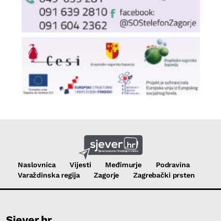
Naslovnica
Vijesti
Međimurje
Podravina
Varaždinska regija
Zagorje
Zagrebački prsten
Sjever.hr