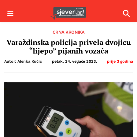
Izbornik
Izbor
CRNA KRONIKA
Varaždinska policija privela dvojicu
“lijepo” pijanih vozača
Autor: Alenka Kučić
petak, 24. veljače 2023.
prije 3 godina