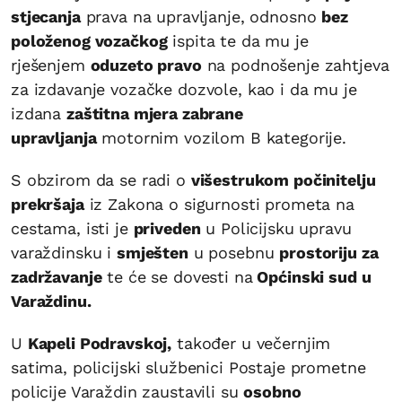
stjecanja
prava na upravljanje, odnosno
bez
položenog vozačkog
ispita te da mu je
rješenjem
oduzeto pravo
na podnošenje zahtjeva
za izdavanje vozačke dozvole, kao i da mu je
izdana
zaštitna mjera zabrane
upravljanja
motornim vozilom B kategorije.
S obzirom da se radi o
višestrukom počinitelju
prekršaja
iz Zakona o sigurnosti prometa na
cestama, isti je
priveden
u Policijsku upravu
varaždinsku i
smješten
u posebnu
prostoriju za
zadržavanje
te će se dovesti na
Općinski sud u
Varaždinu.
U
Kapeli Podravskoj,
također u večernjim
satima, policijski službenici Postaje prometne
policije Varaždin zaustavili su
osobno