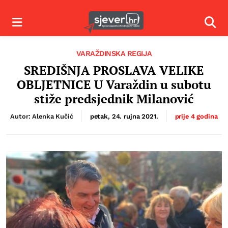
Izbornik
Izbor
VARAŽDINSKA REGIJA
SREDIŠNJA PROSLAVA VELIKE
OBLJETNICE U Varaždin u subotu
stiže predsjednik Milanović
Autor: Alenka Kučić
petak, 24. rujna 2021.
prije 4 godina