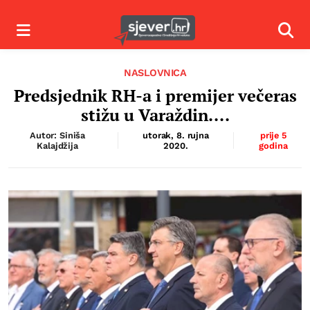
Izbornik
Izbor
NASLOVNICA
Predsjednik RH-a i premijer večeras
stižu u Varaždin....
Autor: Siniša
utorak, 8. rujna
prije 5
Kalajdžija
2020.
godina