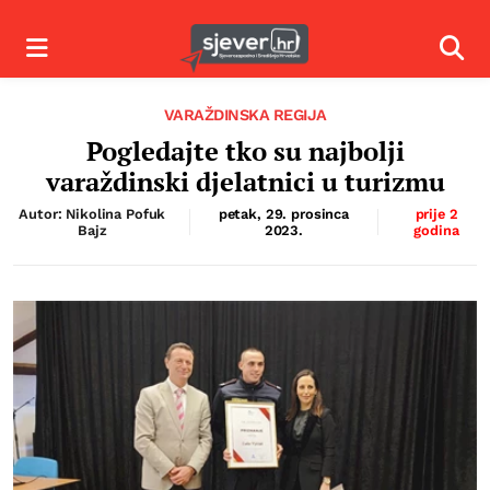
Izbornik
Izbor
VARAŽDINSKA REGIJA
Pogledajte tko su najbolji
varaždinski djelatnici u turizmu
Autor: Nikolina Pofuk
petak, 29. prosinca
prije 2
Bajz
2023.
godina