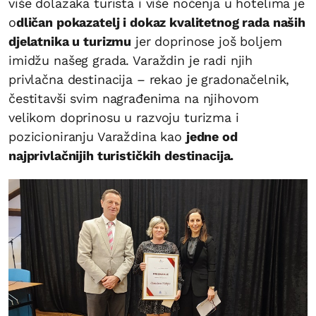
više dolazaka turista i više noćenja u hotelima je
o
dličan pokazatelj i dokaz kvalitetnog rada naših
djelatnika u turizmu
jer doprinose još boljem
imidžu našeg grada. Varaždin je radi njih
privlačna destinacija – rekao je gradonačelnik,
čestitavši svim nagrađenima na njihovom
velikom doprinosu u razvoju turizma i
pozicioniranju Varaždina kao
jedne od
najprivlačnijih turističkih destinacija.