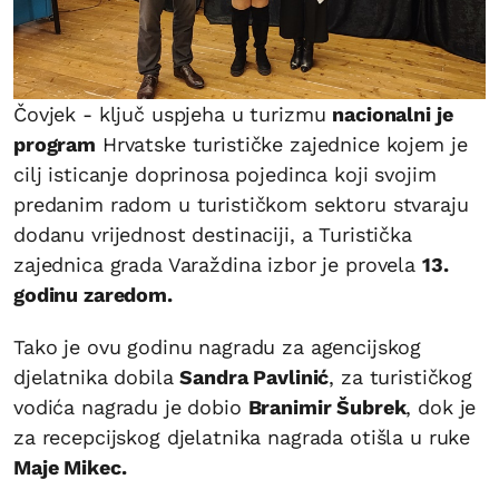
Čovjek - ključ uspjeha u turizmu
nacionalni je
program
Hrvatske turističke zajednice kojem je
cilj isticanje doprinosa pojedinca koji svojim
predanim radom u turističkom sektoru stvaraju
dodanu vrijednost destinaciji, a Turistička
zajednica grada Varaždina izbor je provela
13.
godinu zaredom.
Tako je ovu godinu nagradu za agencijskog
djelatnika dobila
Sandra Pavlinić
, za turističkog
vodića nagradu je dobio
Branimir Šubrek
, dok je
za recepcijskog djelatnika nagrada otišla u ruke
Maje Mikec.