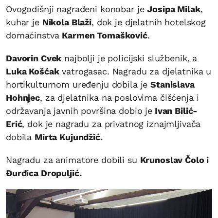
Ovogodišnji nagrađeni konobar je
Josipa Milak
,
kuhar je
Nikola Blaži
, dok je djelatnih hotelskog
domaćinstva
Karmen Tomašković
.
Davorin Cvek
najbolji je policijski službenik, a
Luka Košćak
vatrogasac. Nagradu za djelatnika u
hortikulturnom uređenju dobila je
Stanislava
Hohnjec
, za djelatnika na poslovima čišćenja i
održavanja javnih površina dobio je
Ivan Bilić-
Erić
, dok je nagradu za privatnog iznajmljivača
dobila
Mirta Kujundžić.
Nagradu za animatore dobili su
Krunoslav Čolo i
Đurđica Dropuljić.