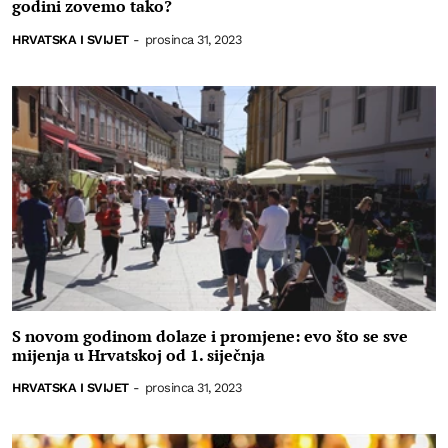
godini zovemo tako?
HRVATSKA I SVIJET
-
prosinca 31, 2023
S novom godinom dolaze i promjene: evo što se sve
mijenja u Hrvatskoj od 1. siječnja
HRVATSKA I SVIJET
-
prosinca 31, 2023