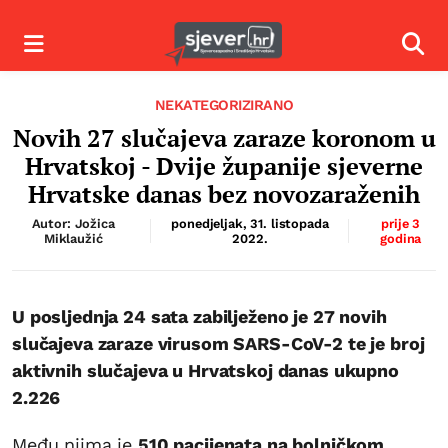
Izbornik
Izbor
NEKATEGORIZIRANO
Novih 27 slučajeva zaraze koronom u
Hrvatskoj - Dvije županije sjeverne
Hrvatske danas bez novozaraženih
Autor: Jožica
ponedjeljak, 31. listopada
prije 3
Miklaužić
2022.
godina
U posljednja 24 sata zabilježeno je 27 novih
slučajeva zaraze virusom SARS-CoV-2 te je broj
aktivnih slučajeva u Hrvatskoj danas ukupno
2.226
Među njima je
510 pacijenata na bolničkom