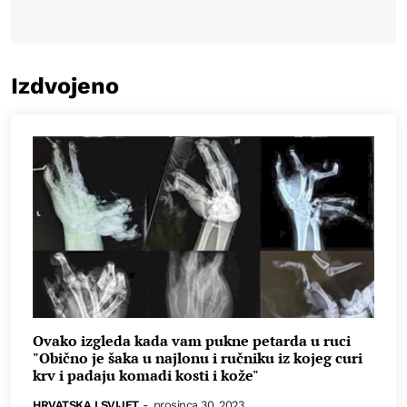
Izdvojeno
Ovako izgleda kada vam pukne petarda u ruci
"Obično je šaka u najlonu i ručniku iz kojeg curi
krv i padaju komadi kosti i kože"
HRVATSKA I SVIJET
-
prosinca 30, 2023