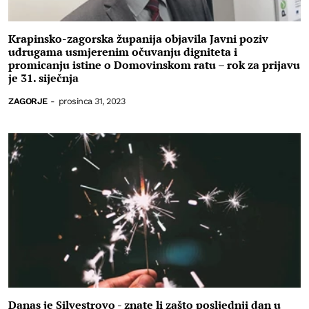
Krapinsko-zagorska županija objavila Javni poziv
udrugama usmjerenim očuvanju digniteta i
promicanju istine o Domovinskom ratu – rok za prijavu
je 31. siječnja
ZAGORJE
-
prosinca 31, 2023
Danas je Silvestrovo - znate li zašto posljednji dan u