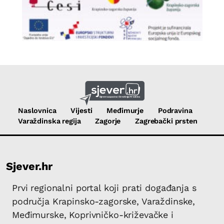
Naslovnica
Vijesti
Međimurje
Podravina
Varaždinska regija
Zagorje
Zagrebački prsten
Sjever.hr
Prvi regionalni portal koji prati događanja s
područja Krapinsko-zagorske, Varaždinske,
Međimurske, Koprivničko-križevačke i