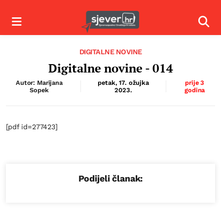
Izbornik
Izbor
DIGITALNE NOVINE
Digitalne novine - 014
Autor: Marijana
petak, 17. ožujka
prije 3
Sopek
2023.
godina
[pdf id=277423]
Podijeli članak: