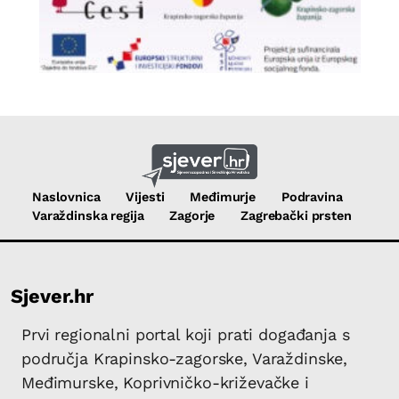
Naslovnica
Vijesti
Međimurje
Podravina
Varaždinska regija
Zagorje
Zagrebački prsten
Sjever.hr
Prvi regionalni portal koji prati događanja s
područja Krapinsko-zagorske, Varaždinske,
Međimurske, Koprivničko-križevačke i