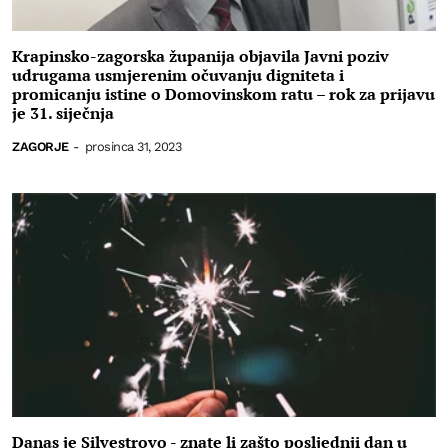
Krapinsko-zagorska županija objavila Javni poziv
udrugama usmjerenim očuvanju digniteta i
promicanju istine o Domovinskom ratu – rok za prijavu
je 31. siječnja
ZAGORJE
-
prosinca 31, 2023
Danas je Silvestrovo - znate li zašto posljednji dan u