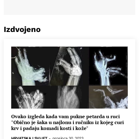
Izdvojeno
Ovako izgleda kada vam pukne petarda u ruci
"Obično je šaka u najlonu i ručniku iz kojeg curi
krv i padaju komadi kosti i kože"
HRVATSKA I SVIJET
-
prosinca 30, 2023