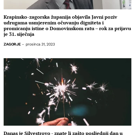
Krapinsko-zagorska županija objavila Javni poziv
udrugama usmjerenim očuvanju digniteta i
promicanju istine o Domovinskom ratu – rok za prijavu
je 31. siječnja
ZAGORJE
-
prosinca 31, 2023
Danas je Silvestrovo - znate li zašto posljednji dan u