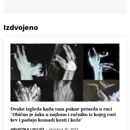
Izdvojeno
Ovako izgleda kada vam pukne petarda u ruci
"Obično je šaka u najlonu i ručniku iz kojeg curi
krv i padaju komadi kosti i kože"
HRVATSKA I SVIJET
-
prosinca 30, 2023