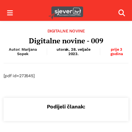
Izbornik
Izbor
DIGITALNE NOVINE
Digitalne novine - 009
Autor: Marijana
utorak, 28. veljače
prije 3
Sopek
2023.
godina
[pdf id=273545]
Podijeli članak: