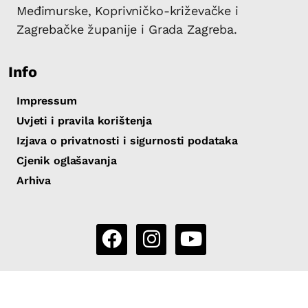
Međimurske, Koprivničko-križevačke i
Zagrebačke županije i Grada Zagreba.
Info
Impressum
Uvjeti i pravila korištenja
Izjava o privatnosti i sigurnosti podataka
Cjenik oglašavanja
Arhiva
Copyright 2026 by Sjever.hr
|
Powered by eNewsCMS |
Izrada:
X-media