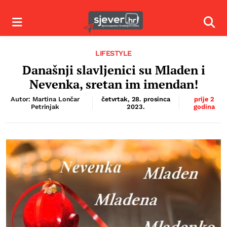
Izbornik
Izbor
LIFESTYLE
Današnji slavljenici su Mladen i
Nevenka, sretan im imendan!
Autor: Martina Lončar
četvrtak, 28. prosinca
prije 2
Petrinjak
2023.
godina