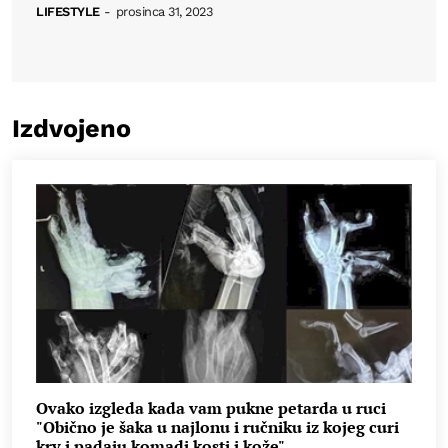
LIFESTYLE
-
prosinca 31, 2023
Izdvojeno
Ovako izgleda kada vam pukne petarda u ruci
"Obično je šaka u najlonu i ručniku iz kojeg curi
krv i padaju komadi kosti i kože"